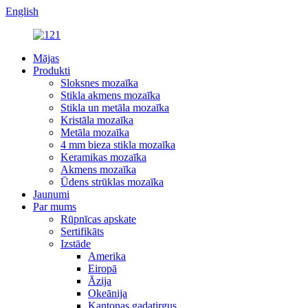
English
Mājas
Produkti
Sloksnes mozaīka
Stikla akmens mozaīka
Stikla un metāla mozaīka
Kristāla mozaīka
Metāla mozaīka
4 mm bieza stikla mozaīka
Keramikas mozaīka
Akmens mozaīka
Ūdens strūklas mozaīka
Jaunumi
Par mums
Rūpnīcas apskate
Sertifikāts
Izstāde
Amerika
Eiropā
Āzija
Okeānija
Kantonas gadatirgus